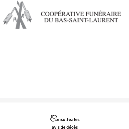
Aller au
contenu
principal
C
onsultez les
Avis de décès