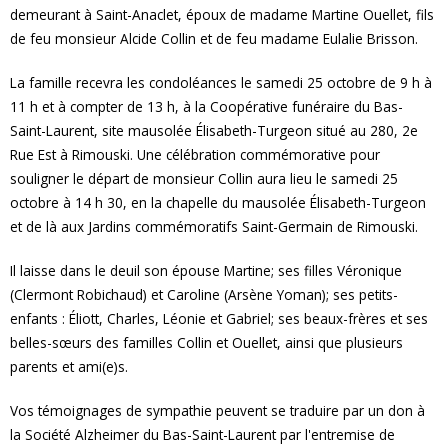
demeurant à Saint-Anaclet, époux de madame Martine Ouellet, fils
de feu monsieur Alcide Collin et de feu madame Eulalie Brisson.
La famille recevra les condoléances le samedi 25 octobre de 9 h à
11 h et à compter de 13 h, à la Coopérative funéraire du Bas-
Saint-Laurent, site mausolée Élisabeth-Turgeon situé au 280, 2e
Rue Est à Rimouski. Une célébration commémorative pour
souligner le départ de monsieur Collin aura lieu le samedi 25
octobre à 14 h 30, en la chapelle du mausolée Élisabeth-Turgeon
et de là aux Jardins commémoratifs Saint-Germain de Rimouski.
Il laisse dans le deuil son épouse Martine; ses filles Véronique
(Clermont Robichaud) et Caroline (Arsène Yoman); ses petits-
enfants : Éliott, Charles, Léonie et Gabriel; ses beaux-frères et ses
belles-sœurs des familles Collin et Ouellet, ainsi que plusieurs
parents et ami(e)s.
Vos témoignages de sympathie peuvent se traduire par un don à
la Société Alzheimer du Bas-Saint-Laurent par l'entremise de