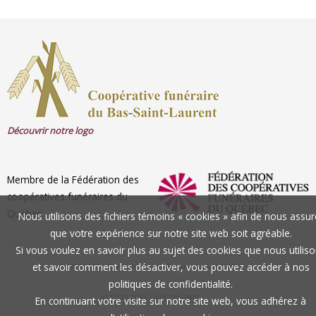
Découvrir notre logo
Membre de la Fédération des
coopératives funéraires du
Québec
Nous utilisons des fichiers témoins « cookies » afin de nous assur
que votre expérience sur notre site web soit agréable.
Si vous voulez en savoir plus au sujet des cookies que nous utilis
et savoir comment les désactiver, vous pouvez accéder à nos
CFBSL
© 2026
| Conception et réalisation: Groupe SYGIF
politiques de confidentialité.
418-722-7044 | 418 775-2910
En continuant votre visite sur notre site web, vous adhérez à