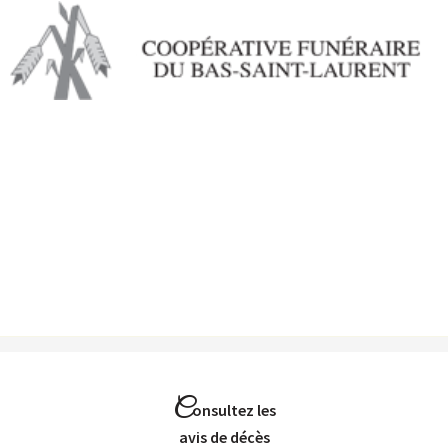
Aller au
contenu
principal
C
onsultez les
Avis de décès