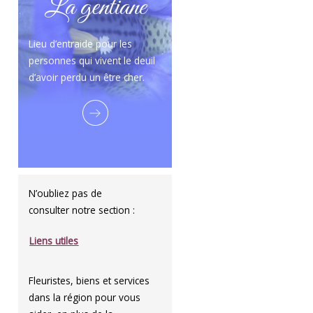
La gentiane
Lieu d’entraide pour les
personnes qui vivent le deuil
d’avoir perdu un être cher.
N’oubliez pas de
consulter notre section :
Liens utiles
Fleuristes, biens et services
dans la région pour vous