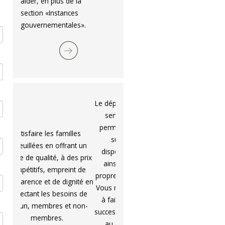
aider, en plus de la
section «Instances
gouvernementales».
Le dépôt de volontés c’est un
service gratuit qui vous
permet de déposer en lieu
sûr vos volontés et
dispositions funéraires et
ainsi faire connaître vos
propres choix à vos proches.
Vous n’avez aucun déboursé
à faire maintenant ; votre
succession acquittera les frais
au décès au prix et aux