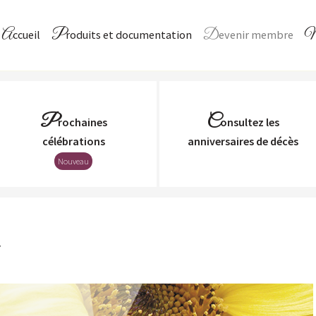
Accueil
Produits et documentation
Devenir membre
Aller au
contenu
principal
P
C
rochaines
onsultez les
Célébrations
Anniversaires de décès
Nouveau