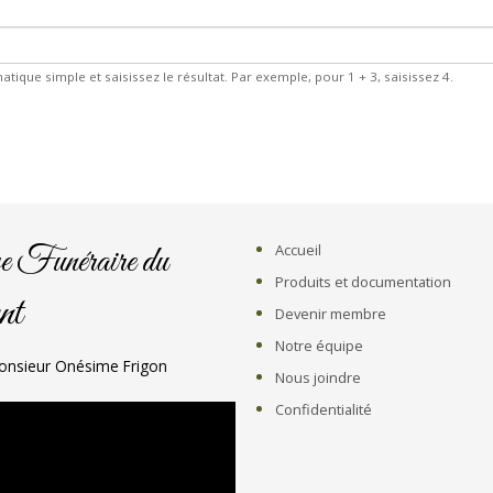
que simple et saisissez le résultat. Par exemple, pour 1 + 3, saisissez 4.
Accueil
ve Funéraire du
Produits et documentation
nt
Devenir membre
Notre équipe
onsieur Onésime Frigon
Nous joindre
Confidentialité