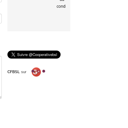
conditions applicables à ce
moment-là.
CFBSL
sur